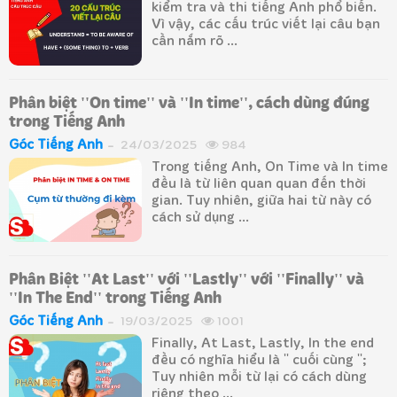
kiểm tra và thi tiếng Anh phổ biến.
Vì vậy, các cấu trúc viết lại câu bạn
cần nắm rõ ...
Phân biệt ''On time'' và ''In time'', cách dùng đúng
trong Tiếng Anh
Góc Tiếng Anh
24/03/2025
984
Trong tiếng Anh, On Time và In time
đều là từ liên quan quan đến thời
gian. Tuy nhiên, giữa hai từ này có
cách sử dụng ...
Phân Biệt ''At Last'' với ''Lastly'' với ''Finally'' và
''In The End'' trong Tiếng Anh
Góc Tiếng Anh
19/03/2025
1001
Finally, At Last, Lastly, In the end
đều có nghĩa hiểu là '' cuối cùng '';
Tuy nhiên mỗi từ lại có cách dùng
riêng theo ...