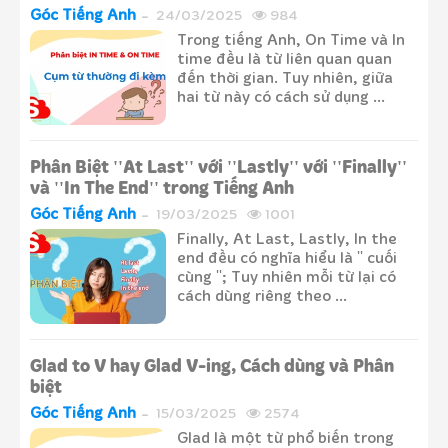
Góc Tiếng Anh
24/03/2025
984
Trong tiếng Anh, On Time và In
time đều là từ liên quan quan
đến thời gian. Tuy nhiên, giữa
hai từ này có cách sử dụng ...
Phân Biệt ''At Last'' với ''Lastly'' với ''Finally''
và ''In The End'' trong Tiếng Anh
Góc Tiếng Anh
19/03/2025
1001
Finally, At Last, Lastly, In the
end đều có nghĩa hiểu là '' cuối
cùng ''; Tuy nhiên mỗi từ lại có
cách dùng riêng theo ...
Glad to V hay Glad V-ing, Cách dùng và Phân
biệt
Góc Tiếng Anh
15/03/2025
2574
Glad là một từ phổ biến trong