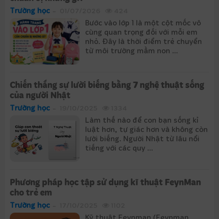
Trường học
01/07/2026
424
Bước vào lớp 1 là một cột mốc vô
cùng quan trọng đối với mỗi em
nhỏ. Đây là thời điểm trẻ chuyển
từ môi trường mầm non ...
Chiến thắng sự lười biếng bằng 7 nghệ thuật sống
của người Nhật
Trường học
19/10/2025
1334
Làm thế nào để con bạn sống kỉ
luật hơn, tự giác hơn và không còn
lười biếng. Người Nhật từ lâu nổi
tiếng với các quy ...
Phương pháp học tập sử dụng kĩ thuật FeynMan
cho trẻ em
Trường học
17/10/2025
1102
Kỹ thuật Feynman (Feynman