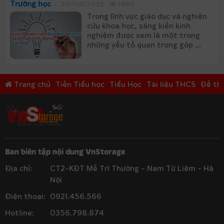
Trường học
20/06/2025
1960
Trong lĩnh vực giáo dục và nghiên
cứu khoa học, sáng kiến kinh
nghiệm được xem là một trong
những yếu tố quan trọng góp ...
Trang chủ
Tiền Tiểu học
Tiểu Học
Tài liệu THCS
Đề thi
Ban biên tập nội dung VnStorage
Địa chỉ:
CT2-KĐT Mễ Trì Thường - Nam Từ Liêm - Hà
Nội
Điện thoại:
0921.456.566
Hotline:
0356.798.874