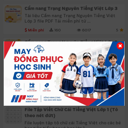
Cẩm nang Trạng Nguyên Tiếng Việt Lớp 3
Tài liệu Cẩm nang Trạng Nguyên Tiếng Việt
Lớp 3 file PDF Tải miễn phí từ ...
Miễn phí
160
6017
5
Cẩm nang Trạng Nguyên Tiếng Việt Lớp 2
Cẩm nang on luyện Trạng Nguyên Tiếng Việt
Lớp 2 file PDF từ vnstorage và tải ...
Miễn phí
144
5885
5
Cẩm nang Trạng Nguyên Tiếng Việt Lớp 1
Cẩm nang Trạng Nguyên Tiếng Việt Lớp 1 File
PDF tải miễn phí từ vnstorage. ...
Miễn phí
238
7491
4
File Tập Viết Chữ Cái Tiếng Việt Lớp 1 (Tô
theo nét đứt)
File luyện tập tô chữ cái Tiếng Việt cho các bé