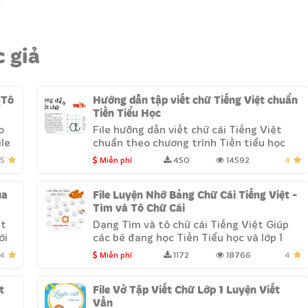
c giả
(Tô
Hướng dẫn tập viết chữ Tiếng Việt chuẩn
Tiền Tiểu Học
o
File hưỡng dẫn viết chữ cái Tiếng Việt
ile
chuẩn theo chương trình Tiền tiểu học
mới nhất. Mỗi chữ cái sẽ được hướng dẫn
5
Miễn phí
450
14592
4
...
ua
File Luyện Nhớ Bảng Chữ Cái Tiếng Việt -
Tìm và Tô Chữ Cái
ệt
Dạng Tìm và tô chữ cái Tiếng Việt Giúp
ới
các bé đang học Tiền Tiểu học và lớp 1
 ...
nhanh nhớ được mặt chữ cái. Bài tập ...
4
Miễn phí
1172
18766
4
t
File Vở Tập Viết Chữ Lớp 1 Luyện Viết
Vần