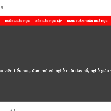
26
HƯỚNG DẪN HỌC
DIỄN ĐÀN HỌC TẬP
BẢNG TUẦN HOÀN HOÁ HỌC
áo viên tiểu học, đam mê với nghề nuôi dạy hổ, nghề giáo v