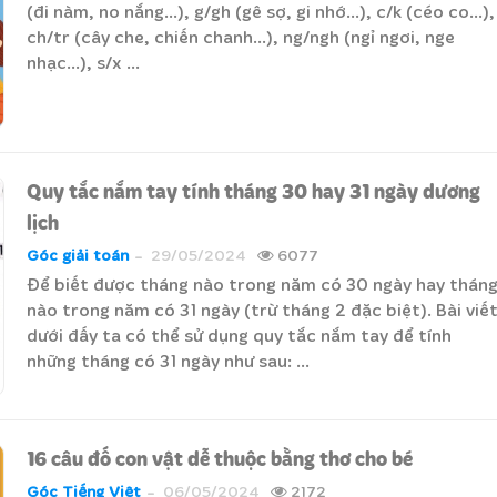
(đi nàm, no nắng...), g/gh (gê sợ, gi nhớ...), c/k (céo co...),
ch/tr (cây che, chiến chanh...), ng/ngh (ngỉ ngơi, nge
nhạc...), s/x ...
Quy tắc nắm tay tính tháng 30 hay 31 ngày dương
lịch
Góc giải toán
29/05/2024
6077
Để biết được tháng nào trong năm có 30 ngày hay thán
nào trong năm có 31 ngày (trừ tháng 2 đặc biệt). Bài viế
dưới đấy ta có thể sử dụng quy tắc nắm tay để tính
những tháng có 31 ngày như sau: ...
16 câu đố con vật dễ thuộc bằng thơ cho bé
Góc Tiếng Việt
06/05/2024
2172