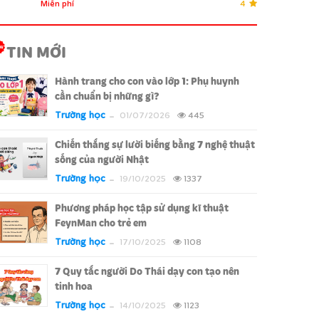
Miễn phí
4
TIN MỚI
Hành trang cho con vào lớp 1: Phụ huynh
cần chuẩn bị những gì?
Trường học
01/07/2026
445
Chiến thắng sự lười biếng bằng 7 nghệ thuật
sống của người Nhật
Trường học
19/10/2025
1337
Phương pháp học tập sử dụng kĩ thuật
FeynMan cho trẻ em
Trường học
17/10/2025
1108
7 Quy tắc người Do Thái dạy con tạo nên
tinh hoa
Trường học
14/10/2025
1123