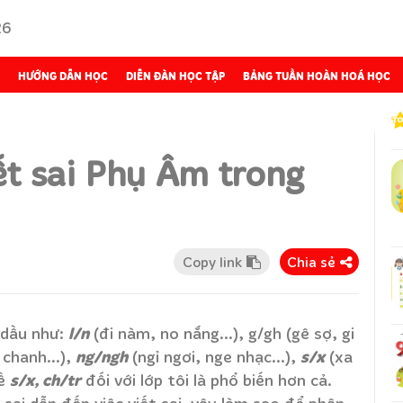
26
HƯỚNG DẪN HỌC
DIỄN ĐÀN HỌC TẬP
BẢNG TUẦN HOÀN HOÁ HỌC
ết sai Phụ Âm trong
Copy link
Chia sẻ
l/n
m dầu như:
(đi nàm, no nắng...), g/gh (gê sợ, gi
ng/ngh
s/x
 chanh...),
(ngỉ ngơi, nge nhạc...),
(xa
s/x, ch/tr
về
đối với lớp tôi là phổ biến hơn cả.