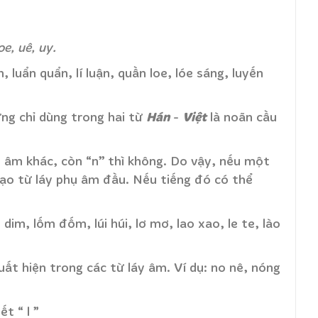
oe, uê, uy.
n, luẩn quẩn, lí luận, quần loe, lóe sáng, luyến
Hán
Việt
rứng chỉ dùng trong hai từ
-
là noãn cầu
hụ âm khác, còn “n’’ thì không. Do vậy, nếu một
 tạo từ láy phụ âm đầu. Nếu tiếng đó có thể
m dim, lốm đốm, lúi húi, lơ mơ, lao xao, le te, lào
 xuất hiện trong các từ láy âm. Ví dụ: no nê, nóng
t “ l ”