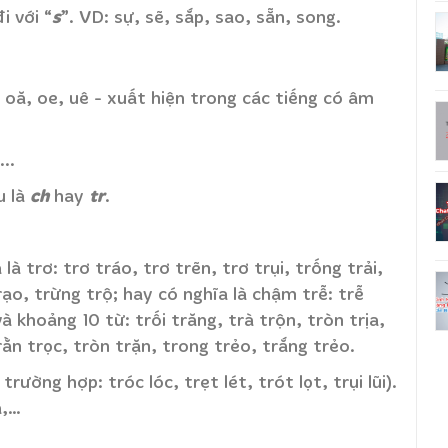
s
i với “
”. VD: sự, sẽ, sắp, sao, sẵn, song.
 oă, oe, uê - xuất hiện trong các tiếng có âm
..
ch
tr
u là
hay
.
 là trơ: trơ tráo, trơ trẽn, trơ trụi, trống trải,
rạo, trừng trộ; hay có nghĩa là chậm trễ: trễ
 và khoảng 10 từ: trối trăng, trà trộn, tròn trịa,
rằn trọc, tròn trặn, trong trẻo, trắng trẻo.
rường hợp: tróc lóc, trẹt lét, trót lọt, trụi lũi).
ã,…