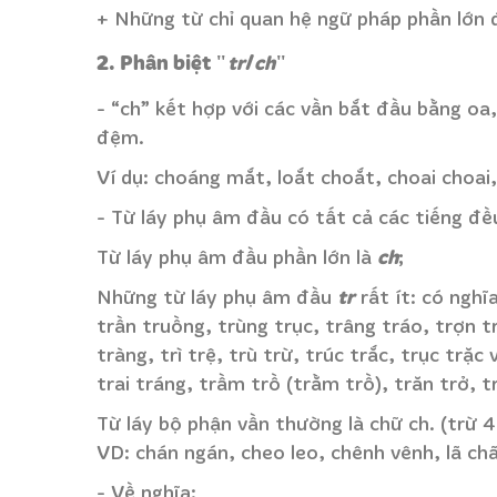
+ Những từ chỉ quan hệ ngữ pháp phần lớn đ
2. Phân biệt "
/
"
tr
ch
- “ch” kết hợp với các vần bắt đầu bằng oa,
đệm.
Ví dụ: choáng mắt, loắt choắt, choai choai,.
- Từ láy phụ âm đầu có tất cả các tiếng đề
ch
Từ láy phụ âm đầu phần lớn là
;
tr
Những từ láy phụ âm đầu
rất ít: có nghĩa
trần truồng, trùng trục, trâng tráo, trợn t
tràng, trì trệ, trù trừ, trúc trắc, trục trặc
trai tráng, trầm trồ (trằm trồ), trăn trở, t
Từ láy bộ phận vần thường là chữ ch. (trừ 4 t
VD: chán ngán, cheo leo, chênh vênh, lã ch
- Về nghĩa: