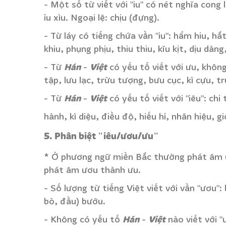
- Một số từ viết với "iu" có nét nghĩa cong lạ
ỉu xìu. Ngoại lệ: chịu (đựng).
- Từ láy có tiếng chứa vần "iu": hẩm hiu, hắ
khiu, phụng phịu, thiu thiu, kĩu kịt, dịu dàng, 
Hán
Việt
- Từ
-
có yếu tố viết với ưu, không 
tập, lưu lạc, trừu tượng, bưu cục, kì cựu, 
Hán
Việt
- Từ
-
có yếu tố viết với "iêu": chi
hành, kì diệu, điều độ, hiếu hỉ, nhãn hiệu, g
5. Phân biệt "iêu/ươu/ưu"
* Ở phương ngữ miền Bắc thường phát âm 
phát âm ươu thành ưu.
- Số lượng từ tiếng Việt viết với vần "ươu"
bò, đầu) bướu.
Hán
Việt
- Không có yếu tố
-
nào viết với "