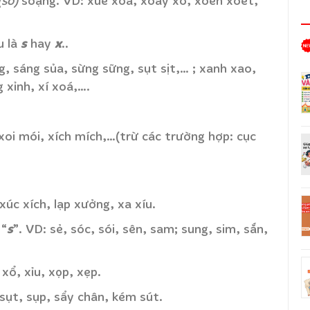
(sờ)
soạng. VD: xuề xoà, xoay xở, xoen xoét,
s
x
u là
hay
..
g, sáng sủa, sừng sững, sụt sịt,… ; xanh xao,
 xỉnh, xí xoá,….
 xoi mói, xích mích,…(trừ các trường hợp: cục
 xúc xích, lạp xưởng, xa xíu.
s
 “
”. VD: sẻ, sóc, sói, sên, sam; sung, sim, sắn,
, xổ, xỉu, xọp, xẹp.
 sụt, sụp, sẩy chân, kém sút.