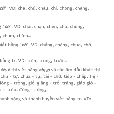
ch
”. VD: cha, chú, cháu, chị, chồng, chàng,
ch
g “
”. VD: chai, chạn, chén, chõ, chõng,
huồng, chum, chĩnh…
ch
iết bằng “
”. VD: chẳng, chăng, chưa, chớ,
 bằng tr. VD; trên, trong, trước.
th, t
ch; gi
u
thì viết bằng
và các âm đầu khác thì
chữ - tự, chùa - tự, tải - chở; tiếp - chắp, thị -
giồng - trồng, giối giăng - trối trăng, giáo giở -
eo – trèo, đúng- trúng,…
anh nặng và thanh huyền viết bằng tr. VD: