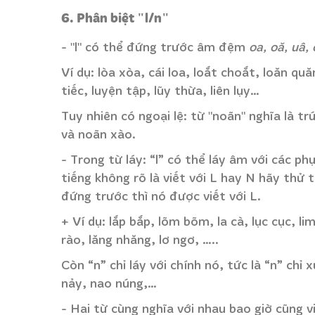
6. Phân biệt "l/n"
- "l" có thể đứng trước âm đệm
oa, oă, uâ, 
Ví dụ: lòa xòa, cái loa, loắt choắt, loăn quă
tiếc, luyện tập, lũy thừa, liên lụy…
Tuy nhiên có ngoại lệ: từ "noãn" nghĩa là t
và noãn xào.
- Trong từ láy: “l” có thể láy âm với các p
tiếng không rõ là viết với L hay N hãy thử
đứng trước thì nó được viết với L.
+ Ví dụ: lắp bắp, lõm bõm, la cà, lục cục, li
rào, lăng nhăng, lơ ngơ, …..
Còn “n” chỉ láy với chính nó, tức là “n” chỉ
nảy, nao núng,…
- Hai từ cùng nghĩa với nhau bao giờ cũng viế