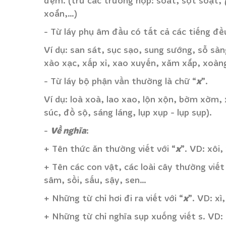
đệm. (trừ các trường hợp: soát, sột soạt,
xoắn,…)
- Từ láy phụ âm đầu có tất cả các tiếng đề
Ví dụ: san sát, sục sạo, sung sướng, sỗ sàn
xào xạc, xấp xỉ, xao xuyến, xăm xắp, xoàng
x
- Từ láy bộ phận vần thường là chữ “
”.
Ví dụ: loà xoà, lao xao, lộn xộn, bờm xờm,
súc, đồ sộ, sáng láng, lụp xụp - lụp sụp).
Về nghĩa
-
:
x
+ Tên thức ăn thường viết với “
”. VD: xôi,
+ Tên các con vật, các loài cây thường viết
sâm, sồi, sấu, sậy, sen…
x
+ Những từ chỉ hơi đi ra viết với “
”. VD: xì
+ Những từ chỉ nghĩa sụp xuống viết s. VD: