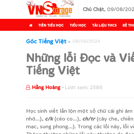
Chủ Chật
, 09/08/20
TIỀN TIỂU HỌC
TIỂU HỌC
TÀI LIỆU THCS
ĐỀ THI
Góc Tiếng Việt
08/06/2024
Những lỗi Đọc và Vi
Tiếng Việt
Hằng Hoàng
Lượt xem: 2586
Học sinh viết lẫn lộn một số chữ cái ghi â
c/k
ch/tr
nhớ...),
(céo co...),
(cây che, chiến
mạc, sung phong...). Trong các lỗi này, lỗi 