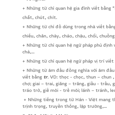
+ Những từ chỉ quan hệ gia đình viết bằng “
chắt, chút, chít.
+ Những từ chỉ đồ dùng trong nhà viết bằn
chiếu, chăn, chày, chảo, chậu, chổi, c
+ Những từ chỉ quan hệ ngữ pháp phủ định v
chả,…
+ Những từ chỉ quan hệ ngữ pháp vị trí viết
+ Những từ âm đầu đồng nghĩa với âm đầ
tr
viết bằng
. VD: thọc - chọc, thun – chun , 
chợ; giai – trai, giăng – trăng, giầu - trầu, 
tráo trở, giề môi - trề môi; lánh – tránh, l
+ Những tiếng trong từ Hán - Việt mang th
trịnh trọng, truyền thống, lập trường,…