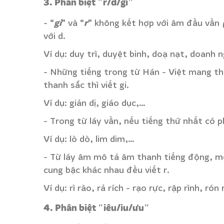
3. Phân biệt "r/d/gi"
gi
r
- “
” và “
” không kết hợp với âm đầu vần
với d.
Ví dụ: duy trì, duyệt binh, doạ nạt, doanh 
- Những tiếng trong từ Hán - Việt mang th
thanh sắc thì viết gi.
Ví dụ: giản dị, giáo dục,…
- Trong từ láy vần, nếu tiếng thứ nhất có p
Ví dụ: lò dò, lim dim,…
- Từ láy âm mô tả âm thanh tiếng động, m
cung bậc khác nhau đều viết r.
Ví dụ: rì rào, rả rích - rạo rực, rập rình, rón
4. Phân biệt "iêu/iu/ưu"