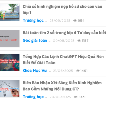
Chia sẻ kinh nghiệm nộp hồ sơ cho con vào
lớp 1
Trường học
25/09/2025
954
Bài toán tìm 2 số trong lớp 4 Tư duy cần biết
Góc giải toán
09/08/2025
1157
Tổng Hợp Các Lệnh ChatGPT Hiệu Quả Nên
Biết Để Giải Toán
Khoa Học Vui
21/06/2025
1491
Biên Bản Nhận Xét Sáng Kiến Kinh Nghiệm
Bao Gồm Những Nội Dung Gì?
Trường học
20/06/2025
1971