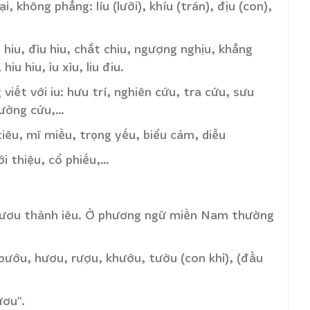
i, không phẳng: líu (lưỡi), khíu (trán), địu (con),
t hiu, đìu hiu, chắt chiu, ngượng nghịu, khẳng
hiu hiu, ỉu xìu, liu điu.
viết với iu: hưu trí, nghiên cứu, tra cứu, sưu
trường cửu,…
 tiêu, mĩ miều, trọng yếu, biểu cảm, diễu
iới thiệu, cổ phiếu,…
ươu thành iêu. Ở phương ngữ miền Nam thường
: bướu, hươu, rượu, khướu, tườu (con khỉ), (đầu
ươu".