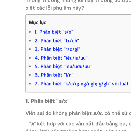
Thông thường những lỗi này thường do đọc s
biệt các lỗi phụ âm này?
Mục lục
1. Phân biệt "s/x"
2. Phân biệt "tr/ch"
3. Phân biệt "r/d/gi"
4. Phân biệt "iêu/iu/ưu"
5. Phân biệt "iêu/ươu/ưu"
6. Phân biệt "l/n"
7. Phân biệt "k/c/q; ng/ngh; g/gh" với luật 
1. Phân biệt "s/x"
s/x
Viết sai do không phân biệt
, có thể sử 
x
- "
" kết hợp với các vần bắt đầu bằng oa, 