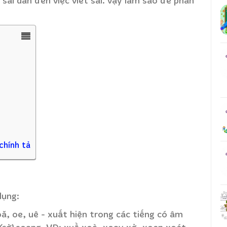
ai dẫn đến việc viết sai. vậy làm sao để phân
chính tả
dụng:
oă, oe, uê - xuất hiện trong các tiếng có âm