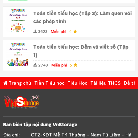
Toán tiền tiểu học (Tập 3): Làm quen với
các phép tính
3623
Miễn phí
4
Toán tiền tiểu học: Đếm và viết số (Tập
1)
2749
Miễn phí
5
Trang chủ
Tiền Tiểu học
Tiểu Học
Tài liệu THCS
Đề thi
Ban biên tập nội dung VnStorage
Địa chỉ:
CT2-KĐT Mễ Trì Thường - Nam Từ Liêm - Hà