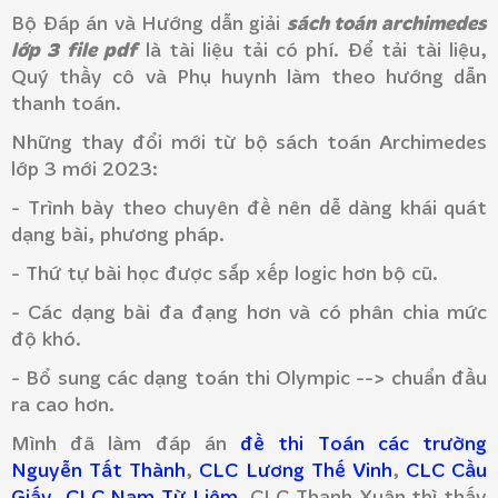
sách toán archimedes
Bộ Đáp án và Hướng dẫn giải
lớp 3 file pdf
là tài liệu tải có phí. Để tải tài liệu,
Quý thầy cô và Phụ huynh làm theo hướng dẫn
thanh toán.
Những thay đổi mới từ bộ sách toán Archimedes
lớp 3 mới 2023:
- Trình bày theo chuyên đề nên dễ dàng khái quát
dạng bài, phương pháp.
- Thứ tự bài học được sắp xếp logic hơn bộ cũ.
- Các dạng bài đa đạng hơn và có phân chia mức
độ khó.
- Bổ sung các dạng toán thi Olympic --> chuẩn đầu
ra cao hơn.
Mình đã làm đáp án
đề thi Toán các trường
Nguyễn Tất Thành
,
CLC Lương Thế Vinh
,
CLC Cầu
Giấy
,
CLC Nam Từ Liêm
, CLC Thanh Xuân thì thấy