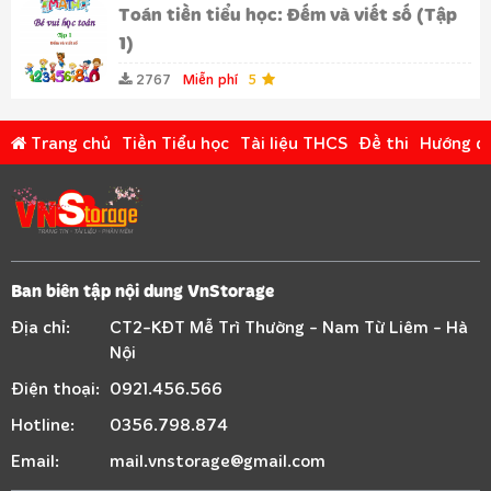
Toán tiền tiểu học: Đếm và viết số (Tập
1)
2767
Miễn phí
5
Trang chủ
Tiền Tiểu học
Tài liệu THCS
Đề thi
Hướng d
Ban biên tập nội dung VnStorage
Địa chỉ:
CT2-KĐT Mễ Trì Thường - Nam Từ Liêm - Hà
Nội
Điện thoại:
0921.456.566
Hotline:
0356.798.874
Email:
mail.vnstorage@gmail.com