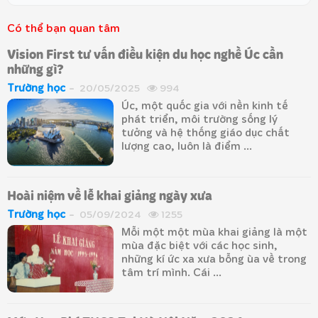
Có thể bạn quan tâm
Vision First tư vấn điều kiện du học nghề Úc cần
những gì?
Trường học
20/05/2025
994
Úc, một quốc gia với nền kinh tế
phát triển, môi trường sống lý
tưởng và hệ thống giáo dục chất
lượng cao, luôn là điểm ...
Hoài niệm về lễ khai giảng ngày xưa
Trường học
05/09/2024
1255
Mỗi một một mùa khai giảng là một
mùa đặc biệt với các học sinh,
những kí ức xa xưa bỗng ùa về trong
tâm trí mình. Cái ...