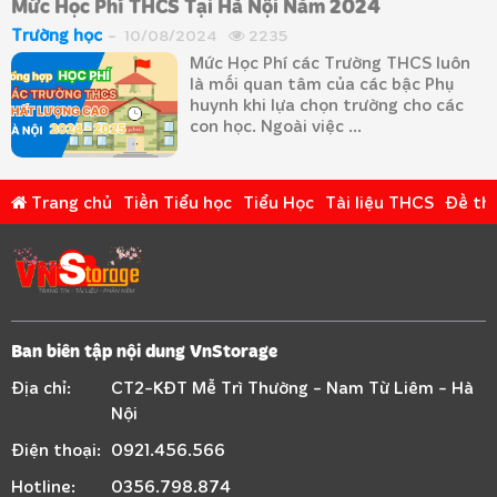
Mức Học Phí THCS Tại Hà Nội Năm 2024
Trường học
10/08/2024
2235
Mức Học Phí các Trường THCS luôn
là mối quan tâm của các bậc Phụ
huynh khi lựa chọn trường cho các
con học. Ngoài việc ...
Trang chủ
Tiền Tiểu học
Tiểu Học
Tài liệu THCS
Đề thi
Ban biên tập nội dung VnStorage
Địa chỉ:
CT2-KĐT Mễ Trì Thường - Nam Từ Liêm - Hà
Nội
Điện thoại:
0921.456.566
Hotline:
0356.798.874