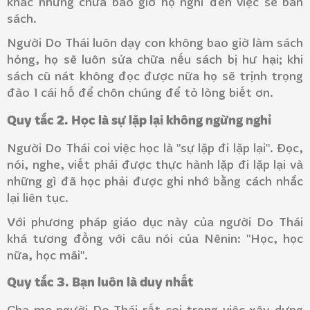
khác nhưng chưa bao giờ họ nghĩ đến việc sẽ bán
sách.
Người Do Thái luôn dạy con không bao giờ làm sách
hỏng, họ sẽ luôn sửa chữa nếu sách bị hư hại; khi
sách cũ nát không đọc được nữa họ sẽ trịnh trọng
đào 1 cái hố để chôn chúng để tỏ lòng biết ơn.
Quy tắc 2. Học là sự lặp lại không ngừng nghỉ
Người Do Thái coi việc học là "sự lặp đi lặp lại". Đọc,
nói, nghe, viết phải được thực hành lặp đi lặp lại và
những gì đã học phải được ghi nhớ bằng cách nhắc
lại liên tục.
Với phương pháp giáo dục này của người Do Thái
khá tương đồng với câu nói của Nênin: "Học, học
nữa, học mãi".
Quy tắc 3. Bạn luôn là duy nhất
Cha mẹ người Do Thái rất coi trọng việc xây dựng