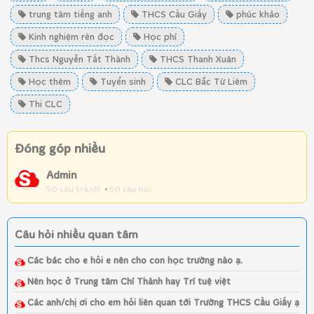
trung tâm tiếng anh
THCS Cầu Giấy
phúc khảo
Kinh nghiệm rèn đọc
Học phí
Thcs Nguyễn Tất Thành
THCS Thanh Xuân
Học thêm
Tuyển sinh
CLC Bắc Từ Liêm
Thi CLC
Đóng góp nhiều
Admin
50 câu trả lời
50 câu hỏi
Câu hỏi nhiều quan tâm
Các bác cho e hỏi e nên cho con học trường nào ạ.
Nên học ở Trung tâm Chí Thành hay Trí tuệ việt
Các anh/chị ơi cho em hỏi liên quan tới Trường THCS Cầu Giấy ạ