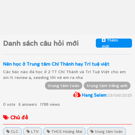
Thêm
Danh sách câu hỏi mới
mới
Nên học ở Trung tâm Chí Thành hay Trí tuệ việt
Các bác nào đã học ở 2 TT Chí Thành và Trí Tuệ Việt cho em
xin ít review ạ, seeding thì né em ra nha
trung tâm toán
trung tâm tiếng anh
Hang Salem
23/06/2025
0 vote
6 answers
1788 views
Chủ đề
CLC
LTV
THCS Hoàng Mai
trung tâm toán