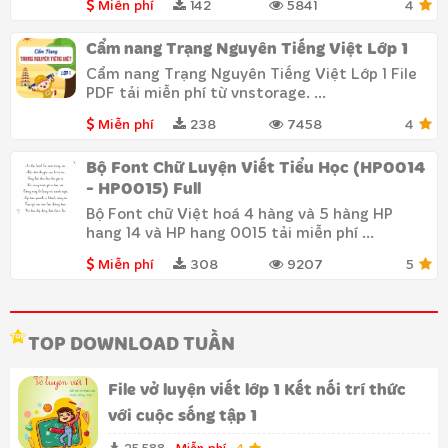
Miễn phí
142
5841
4
Cẩm nang Trạng Nguyên Tiếng Việt Lớp 1
Cẩm nang Trạng Nguyên Tiếng Việt Lớp 1 File
PDF tải miễn phí từ vnstorage. ...
Miễn phí
238
7458
4
Bộ Font Chữ Luyện Viết Tiểu Học (HP0014
- HP0015) Full
Bộ Font chữ Việt hoá 4 hàng và 5 hàng HP
hang 14 và HP hang 0015 tải miễn phí ...
Miễn phí
308
9207
5
TOP DOWNLOAD TUẦN
File vở luyện viết lớp 1 Kết nối trí thức
với cuộc sống tập 1