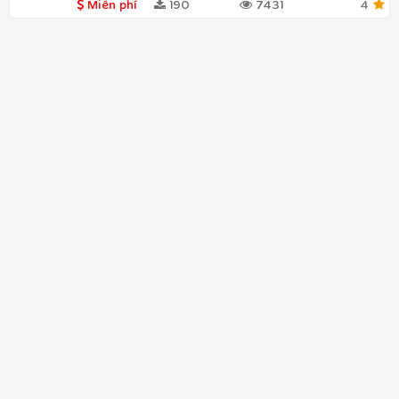
Miễn phí
190
7431
4