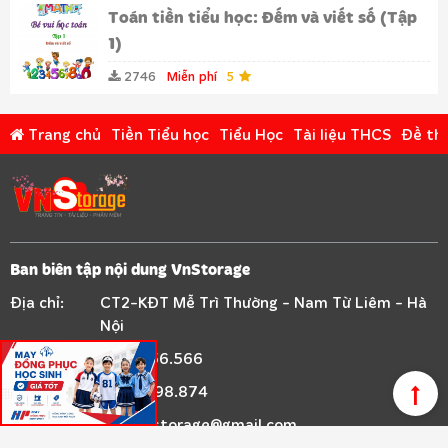
Toán tiền tiểu học: Đếm và viết số (Tập
1)
2746
Miễn phí
5
Trang chủ
Tiền Tiểu học
Tiểu Học
Tài liệu THCS
Đề thi
Ban biên tập nội dung VnStorage
Địa chỉ:
CT2-KĐT Mễ Trì Thường - Nam Từ Liêm - Hà
Nội
Điện thoại:
0921.456.566
Hotline:
0356.798.874
Email:
mail.vnstorage@gmail.com