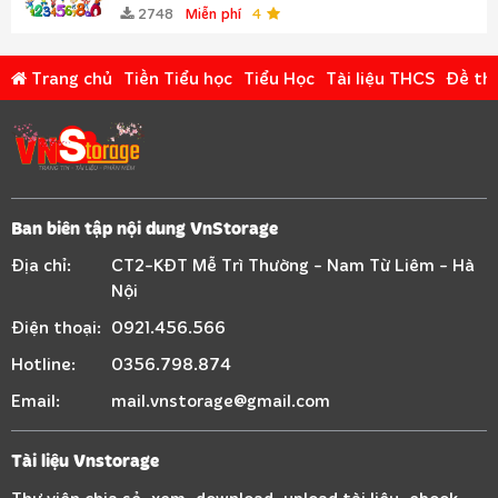
2748
Miễn phí
4
Trang chủ
Tiền Tiểu học
Tiểu Học
Tài liệu THCS
Đề thi
Ban biên tập nội dung VnStorage
Địa chỉ:
CT2-KĐT Mễ Trì Thường - Nam Từ Liêm - Hà
Nội
Điện thoại:
0921.456.566
Hotline:
0356.798.874
Email:
mail.vnstorage@gmail.com
Tài liệu Vnstorage
Thư viện chia sẻ, xem, download, upload tài liệu, ebook,