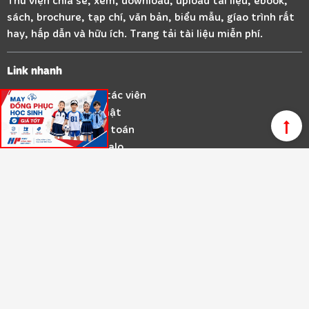
sách, brochure, tạp chí, văn bản, biểu mẫu, gíao trình rất
hay, hấp dẫn và hữu ích. Trang tải tài liệu miễn phí.
Link nhanh
Chính sách cộng tác viên
Chính sách bảo mật
Hướng dẫn thanh toán
Tham gia nhóm Zalo
Thông tin liên hệ
Liên hệ VnStorage
Kết nối với VnStorage