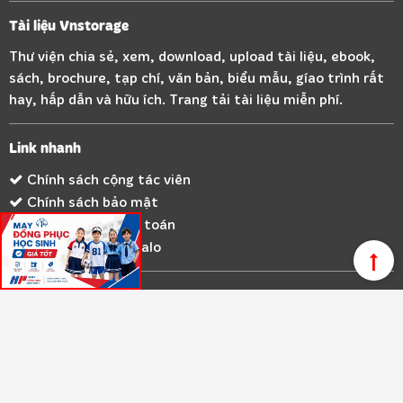
Tài liệu Vnstorage
Thư viện chia sẻ, xem, download, upload tài liệu, ebook,
sách, brochure, tạp chí, văn bản, biểu mẫu, gíao trình rất
hay, hấp dẫn và hữu ích. Trang tải tài liệu miễn phí.
Link nhanh
Chính sách cộng tác viên
Chính sách bảo mật
Hướng dẫn thanh toán
Tham gia nhóm Zalo
Thông tin liên hệ
Liên hệ VnStorage
Kết nối với VnStorage