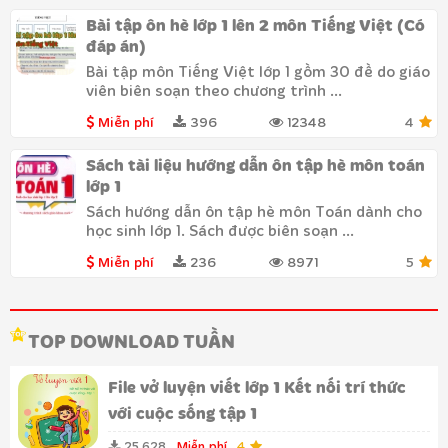
Bài tập ôn hè lớp 1 lên 2 môn Tiếng Việt (Có
đáp án)
Bài tập môn Tiếng Việt lớp 1 gồm 30 đề do giáo
viên biên soạn theo chương trình ...
Miễn phí
396
12348
4
Sách tài liệu hướng dẫn ôn tập hè môn toán
lớp 1
Sách hướng dẫn ôn tập hè môn Toán dành cho
học sinh lớp 1. Sách được biên soạn ...
Miễn phí
236
8971
5
TOP DOWNLOAD TUẦN
File vở luyện viết lớp 1 Kết nối trí thức
với cuộc sống tập 1
25.628
Miễn phí
4