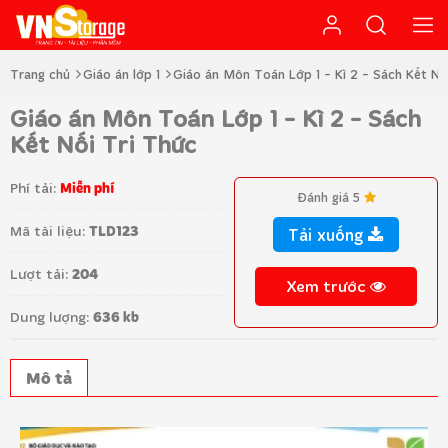
Trang chủ
Giáo án lớp 1
Giáo án Môn Toán Lớp 1 - Kì 2 - Sách Kết Nố
Giáo án Môn Toán Lớp 1 - Kì 2 - Sách
Kết Nối Tri Thức
Phí tải:
Miễn phí
Đánh giá 5
Mã tài liệu:
TLD123
Tải xuống
Lượt tải:
204
Xem trước
Dung lượng:
636 kb
Mô tả