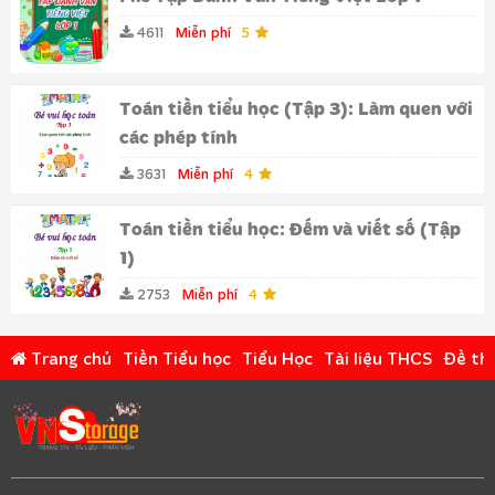
4611
Miễn phí
5
Toán tiền tiểu học (Tập 3): Làm quen với
các phép tính
3631
Miễn phí
4
Toán tiền tiểu học: Đếm và viết số (Tập
1)
2753
Miễn phí
4
Trang chủ
Tiền Tiểu học
Tiểu Học
Tài liệu THCS
Đề thi