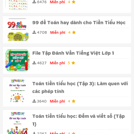
6476
Miễn phí
4
99 đề Toán hay dành cho Tiền Tiểu Học
4708
Miễn phí
4
File Tập Đánh Vần Tiếng Việt Lớp 1
4627
Miễn phí
5
Toán tiền tiểu học (Tập 3): Làm quen với
các phép tính
3640
Miễn phí
4
Toán tiền tiểu học: Đếm và viết số (Tập
1)
2767
Miễn phí
4