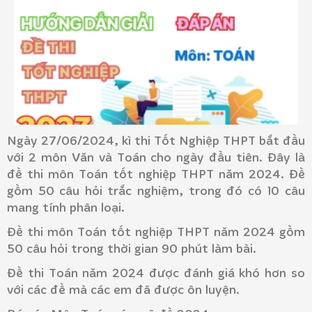
Ngày 27/06/2024, kì thi Tốt Nghiệp THPT bắt đầu
với 2 môn Văn và Toán cho ngày đầu tiên. Đây là
đề thi môn Toán tốt nghiệp THPT năm 2024. Đề
gồm 50 câu hỏi trắc nghiệm, trong đó có 10 câu
mang tính phân loại.
Đề thi môn Toán tốt nghiệp THPT năm 2024 gồm
50 câu hỏi trong thời gian 90 phút làm bài.
Đề thi Toán năm 2024 được đánh giá khó hơn so
với các đề mà các em đã được ôn luyện.