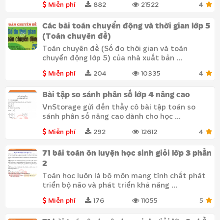
Miễn phí
882
21522
4
Các bài toán chuyển động và thời gian lớp 5
(Toán chuyên đề)
Toán chuyên đề (Số đo thời gian và toán
chuyển động lớp 5) của nhà xuất bản ...
Miễn phí
204
10335
4
Bài tập so sánh phân số lớp 4 nâng cao
VnStorage gửi đến thầy cô bài tập toán so
sánh phân số nâng cao dành cho học ...
Miễn phí
292
12612
4
71 bài toán ôn luyện học sinh giỏi lớp 3 phần
2
Toán học luôn là bộ môn mang tính chất phát
triển bộ não và phát triển khả năng ...
Miễn phí
176
11055
5