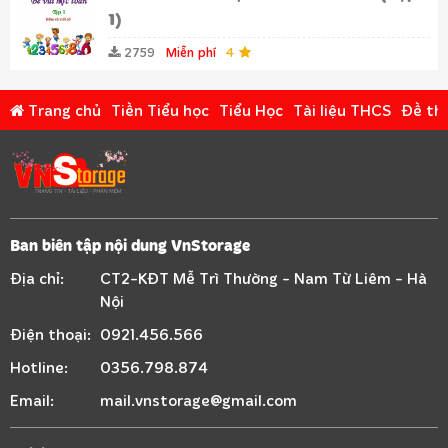
1)
2759
Miễn phí
4
Trang chủ
Tiền Tiểu học
Tiểu Học
Tài liệu THCS
Đề thi
Ban biên tập nội dung VnStorage
Địa chỉ:
CT2-KĐT Mễ Trì Thường - Nam Từ Liêm - Hà
Nội
Điện thoại:
0921.456.566
Hotline:
0356.798.874
Email:
mail.vnstorage@gmail.com