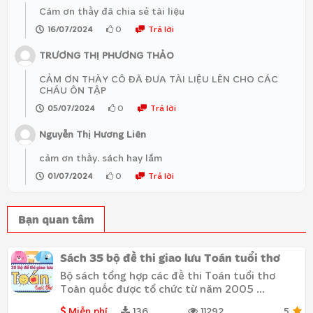
Cám ơn thầy đã chia sẻ tài liệu
0
Trả lời
16/07/2024
TRƯƠNG THỊ PHƯƠNG THẢO
CẢM ƠN THÀY CÔ ĐÃ ĐƯA TÀI LIỆU LÊN CHO CÁC
CHÁU ÔN TẬP
0
Trả lời
05/07/2024
Nguyễn Thị Hương Liên
cảm ơn thầy. sách hay lắm
0
Trả lời
01/07/2024
Bạn quan tâm
Sách 35 bộ đề thi giao lưu Toán tuổi thơ
Bộ sách tổng hợp các đề thi Toán tuổi thơ
Toàn quốc được tổ chức từ năm 2005 ...
Miễn phí
136
11292
5