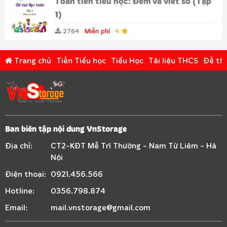
Toán tiền tiểu học: Đếm và viết số (Tập
1)
2764
Miễn phí
4
Trang chủ
Tiền Tiểu học
Tiểu Học
Tài liệu THCS
Đề thi
Ban biên tập nội dung VnStorage
Địa chỉ:
CT2-KĐT Mễ Trì Thường - Nam Từ Liêm - Hà
Nội
Điện thoại:
0921.456.566
Hotline:
0356.798.874
Email:
mail.vnstorage@gmail.com